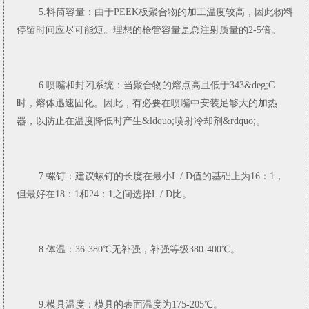
5.料筒容量：由于PEEK板聚合物的加工温度较高，因此物料
停留时间应尽可能短。理想的枪管容量是总注射质量的2-5倍。
6.喷嘴和封闭系统：当聚合物的熔点高且低于343&deg;C
时，熔体迅速固化。因此，有必要在喷嘴中安装足够大的加热
器，以防止在温度降低时产生&ldquo;喷射冷却剂&rdquo;。
7.螺钉：建议螺钉的长度在最小L / D值的基础上为16：1，
但最好在18：1和24：1之间选择L / D比。
8.体温：36-380℃无补强，补强等级380-400℃。
9.模具温度：模具的表面温度为175-205℃。